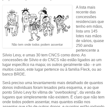
A lista mais
recente das
concessões
residenciais que
tenho em mãos,
lista uns 145
lotes nas mãos
de vários, quase
Não tem onde todos podem assentar
250 ainda
pertencente a
Silvio Levy, e umas 30 tem CNCS como dono. As
concessões de Silvio e do CNCS não estão ligados ao um
lugar específico na mapa; os outros geralmente são - e um
muitos casos, este lugar pertence ou à familia Fleck, ou ao
banco BRDE.
Será preciso uma levantamento mais detalhado de quantos
donos individuais foram lesados pela esquema, e ao que
ponto Silvio Levy foi vítima de "overbooking", da venda de
lugares que simplesmente não existem. É claro que não tem
onde todos podem assentar, mas quantos estão nos
assentos que são de outros donos, e quantos estão rodando