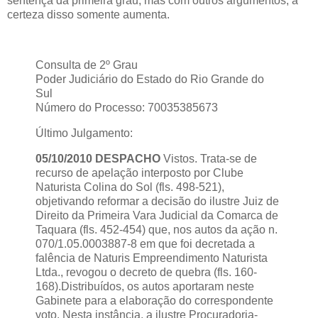
sentença da primeira grau, mas com outros argumentos, a
certeza disso somente aumenta.
Consulta de 2º Grau
Poder Judiciário do Estado do Rio Grande do
Sul
Número do Processo: 70035385673
Último Julgamento:
05/10/2010 DESPACHO
Vistos. Trata-se de
recurso de apelação interposto por Clube
Naturista Colina do Sol (fls. 498-521),
objetivando reformar a decisão do ilustre Juiz de
Direito da Primeira Vara Judicial da Comarca de
Taquara (fls. 452-454) que, nos autos da ação n.
070/1.05.0003887-8 em que foi decretada a
falência de Naturis Empreendimento Naturista
Ltda., revogou o decreto de quebra (fls. 160-
168).Distribuídos, os autos aportaram neste
Gabinete para a elaboração do correspondente
voto. Nesta instância, a ilustre Procuradoria-