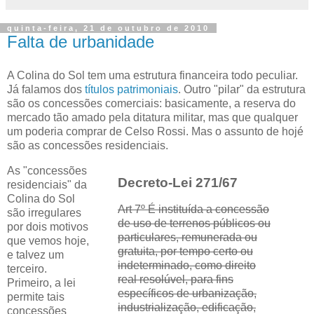
quinta-feira, 21 de outubro de 2010
Falta de urbanidade
A Colina do Sol tem uma estrutura financeira todo peculiar.
Já falamos dos
títulos patrimoniais
. Outro "pilar" da estrutura
são os concessões comerciais: basicamente, a reserva do
mercado tão amado pela ditatura militar, mas que qualquer
um poderia comprar de
Celso Rossi
. Mas o assunto de hojé
são as concessões residenciais.
As "concessões
Decreto-Lei 271/67
residenciais" da
Colina do Sol
Art 7º É instituída a concessão
são irregulares
de uso de terrenos públicos ou
por dois motivos
particulares, remunerada ou
que vemos hoje,
gratuita, por tempo certo ou
e talvez um
indeterminado, como direito
terceiro.
real resolúvel, para fins
Primeiro, a lei
específicos de urbanização,
permite tais
industrialização, edificação,
concessões