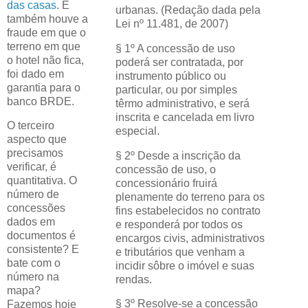
das casas
. E
urbanas. (Redação dada pela
também houve a
Lei nº 11.481, de 2007)
fraude em que o
terreno em que
§ 1º A concessão de uso
o hotel não fica,
poderá ser contratada, por
foi dado em
instrumento público ou
garantia para o
particular, ou por simples
banco BRDE.
têrmo administrativo, e será
inscrita e cancelada em livro
O terceiro
especial.
aspecto que
precisamos
§ 2º Desde a inscrição da
verificar, é
concessão de uso, o
quantitativa. O
concessionário fruirá
número de
plenamente do terreno para os
concessões
fins estabelecidos no contrato
dados em
e responderá por todos os
documentos é
encargos civis, administrativos
consistente? E
e tributários que venham a
bate com o
incidir sôbre o imóvel e suas
número na
rendas.
mapa?
§ 3º Resolve-se a concessão
Fazemos hoje