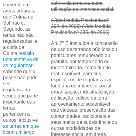
cultivo da terra, ou outra
somente em
utilização de interesse social.
áreas urbanas,
que Colina do
(Vide Medida Provisória nº
Sol não é.
292, de 2006) (Vide Medida
Segundo, as
Provisória nº 335, de 2006)
terras não são
regularizadas, e
Art. 7º É instituída a concessão
a corja da
de uso de terrenos públicos ou
Colina
resistiu
particulares remunerada ou
uma tentativa de
gratuita, por tempo certo ou
as regularizar
-
indeterminado, como direito
sabendo que o
real resolúvel, para fins
posse não pode
específicos de regularização
ser
fundiária de interesse social,
regularizado,
urbanização, industrialização,
sendo que parte
edificação, cultivo da terra,
importante das
aproveitamento sustentável
terras
das várzeas, preservação das
pertencem a
comunidades tradicionais e
outros, inclusive
seus meios de subsistência ou
as terras em que
outras modalidades de
ficam um terço
interesse social em áreas