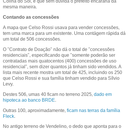
Colina do Sol, e que sem dúvida o prefeito encararia da
mesma maneira.
Contando as concessões
A mapa que
Celso Rossi
usava para vender concessões,
tem uma marca para um existente. Uma contágem rápida dá
um total de 506 concessões.
O "Contrato de Doação" não dá o total de "concessões
residenciais", especificando que "somente poderão ser
contratadas mais quatocentos (400) concessões de uso
residencial", sem dizer quantos já tinham sido vendidos. A
lista mais recente mostra um total de 425, incluindo os 250
que
Celso Rossi
e sua família tinham vendido para Sílvio
Levy.
Destes 506, umas 40 ficam no terreno 2025,
dado em
hipoteca ao banco BRDE
.
Outras 100, aproximadamente,
ficam nas terras da família
Fleck
.
No antigo terreno de Vendelino, o dedo que aponta para o