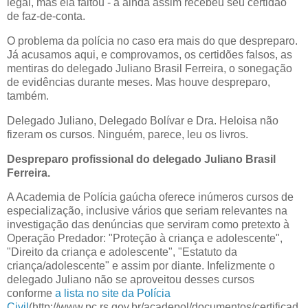
legal, mas ela faltou - a ainda assim recebeu seu certidão
de faz-de-conta.
O problema da polícia no caso era mais do que despreparo.
Já acusamos aqui, e comprovamos, os certidões falsos, as
mentiras do delegado Juliano Brasil Ferreira, o sonegação
de evidências durante meses. Mas houve despreparo,
também.
Delegado Juliano, Delegado Bolívar e Dra. Heloisa não
fizeram os cursos. Ninguém, parece, leu os livros.
Despreparo profissional do delegado Juliano Brasil
Ferreira.
A Academia de Polícia gaúcha oferece inúmeros cursos de
especialização, inclusive vários que seriam relevantes na
investigação das denúncias que serviram como pretexto à
Operação Predador: "Proteção à criança e adolescente",
"Direito da criança e adolescente", "Estatuto da
criança/adolescente" e assim por diante. Infelizmente o
delegado Juliano não se aproveitou desses cursos
conforme
a lista no site da Polícia
Civil
(http://www.pc.rs.gov.br/acadepol/documentos/certificad