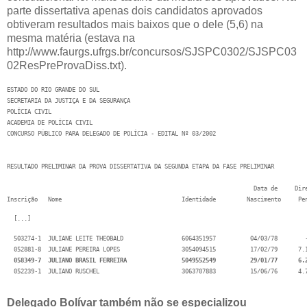
parte dissertativa apenas dois candidatos aprovados
obtiveram resultados mais baixos que o dele (5,6) na
mesma matéria (estava na
http://www.faurgs.ufrgs.br/concursos/SJSPC0302/SJSPC03
02ResPreProvaDiss.txt).
ESTADO DO RIO GRANDE DO SUL

SECRETARIA DA JUSTIÇA E DA SEGURANÇA

POLÍCIA CIVIL

ACADEMIA DE POLÍCIA CIVIL

CONCURSO PÚBLICO PARA DELEGADO DE POLÍCIA - EDITAL Nº 03/2002

RESULTADO PRELIMINAR DA PROVA DISSERTATIVA DA SEGUNDA ETAPA DA FASE PRELIMINAR

                                                                                        
                                                                        Data de     Dire
Inscrição   Nome                                   Identidade         Nascimento     Pe
  [...] 
  503274-1  JULIANE LEITE THEOBALD                 6064351957          04/03/78        -
  052881-8  JULIANE PEREIRA LOPES                  3054094515          17/02/79      7.1
058349-7  JULIANO BRASIL FERREIRA                5049552549          29/01/77      6.
  052239-1  JULIANO RUSCHEL                        3063707883          15/06/76      4.7
Delegado Bolívar também não se especializou