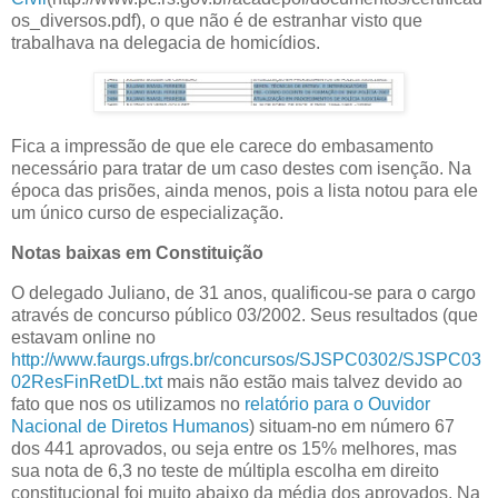
os_diversos.pdf), o que não é de estranhar visto que
trabalhava na delegacia de homicídios.
Fica a impressão de que ele carece do embasamento
necessário para tratar de um caso destes com isenção. Na
época das prisões, ainda menos, pois a lista notou para ele
um único curso de especialização.
Notas baixas em Constituição
O delegado Juliano, de 31 anos, qualificou-se para o cargo
através de concurso público 03/2002. Seus resultados (que
estavam online no
http://www.faurgs.ufrgs.br/concursos/SJSPC0302/SJSPC03
02ResFinRetDL.txt
mais não estão mais talvez devido ao
fato que nos os utilizamos no
relatório para o Ouvidor
Nacional de Diretos Humanos
) situam-no em número 67
dos 441 aprovados, ou seja entre os 15% melhores, mas
sua nota de 6,3 no teste de múltipla escolha em direito
constitucional foi muito abaixo da média dos aprovados. Na