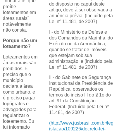
"burlar a lei que
do disposto no caput deste
proíbe
artigo, deverá ser observada a
loteamentos em
anuência prévia: (Incluído pela
áreas rurais"
Lei nº 11.481, de 2007)
notávelmente
não consta.
I - do Ministério da Defesa e
dos Comandos da Marinha, do
Porque não um
Exército ou da Aeronáutica,
loteamento?
quando se tratar de imóveis
que estejam sob sua
Loteamentos em
administração; e (Incluído pela
áreas rurais são
Lei nº 11.481, de 2007)
proibidos. É
preciso que o
II - do Gabinete de Segurança
município
Institucional da Presidência de
declara a área
República, observados os
como urbano, e
termos do inciso III do § 1o do
é preciso pagar
art. 91 da Constituição
topógrafos e
Federal. (Incluído pela Lei nº
advogados para
11.481, de 2007)
regularizar o
loteamento. Eu
(http://www.jusbrasil.com.br/leg
fui informado
islacao/109226/decreto-lei-