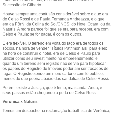
Sucessão de Gilberto.
Houve sempre uma confusão considerável sobre o que era
de
Celso Rossi
e de Paula Fernanda Andreazza, e o que
era da FBrN, da Colina do Sol/CNCS, do Hotel Ocara, ou da
Naturis. A regra parece foi que se era para receber, era com
Celso
e Paula; se for pagar, é com os outros.
E era flexível. O terreno em volta do lago era de todos os
sócios, na hora de vender "Títulos Patrimoniais" para eles;
na hora de construir o hotel, era de
Celso
e Paulo para
utilizar como seu investimento no empreendimento; e
quando um terreno sem registro não servia para hipotecar,
os papeis do Registro de Imóveis poderiam ser trocados de
lugar. O Registro sendo um mero cartório com fé público,
menos do que poeira abaixo das sandálias de
Celso Rossi
.
Porém, existe a Justiça, que é lento, mais anda. Anda, e
seus passos estão chegando à porta de
Celso Rossi
.
Veronica x Naturis
Temos um despacho na reclamação trabalhista de Verónica,