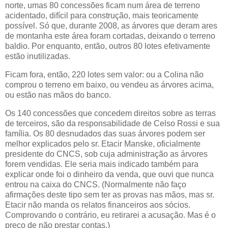
norte, umas 80 concessões ficam num área de terreno
acidentado, difícil para construção, mais teoricamente
possível. Só que, durante 2008, as árvores que deram ares
de montanha este área foram cortadas, deixando o terreno
baldio. Por enquanto, então, outros 80 lotes efetivamente
estão inutilizadas.
Ficam fora, então, 220 lotes sem valor: ou a Colina não
comprou o terreno em baixo, ou vendeu as árvores acima,
ou estão nas mãos do banco.
Os 140 concessões que concedem direitos sobre as terras
de terceiros, são da responsabilidade de
Celso Rossi
e sua
família. Os 80 desnudados das suas árvores podem ser
melhor explicados pelo sr. Etacir Manske, oficialmente
presidente do CNCS, sob cuja administração as árvores
forem vendidas. Ele seria mais indicado também para
explicar onde foi o dinheiro da venda, que ouvi que nunca
entrou na caixa do CNCS. (Normalmente não faço
afirmações deste tipo sem ter as provas nas mãos, mas sr.
Etacir não manda os relatos financeiros aos sócios.
Comprovando o contrário, eu retirarei a acusação. Mas é o
preço de não prestar contas.)