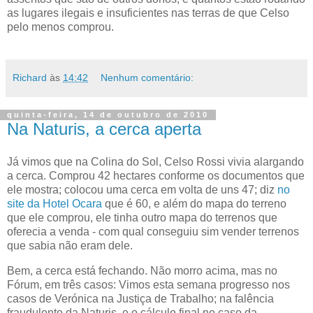
as lugares ilegais e insuficientes nas terras de que
Celso
pelo menos comprou.
Richard
às
14:42
Nenhum comentário:
quinta-feira, 14 de outubro de 2010
Na Naturis, a cerca aperta
Já vimos que na Colina do Sol,
Celso Rossi
vivia alargando
a cerca. Comprou 42 hectares conforme os documentos que
ele mostra; colocou uma cerca em volta de uns 47; diz
no
site da Hotel Ocara
que é 60, e além do mapa do terreno
que ele comprou, ele tinha outro mapa do terrenos que
oferecia a venda - com qual conseguiu sim vender terrenos
que sabia não eram dele.
Bem, a cerca está fechando. Não morro acima, mas no
Fórum, em três casos: Vimos esta semana progresso nos
casos de Verónica na Justiça de Trabalho; na falência
fraudulento da Naturis, e o cálculo final no caso da