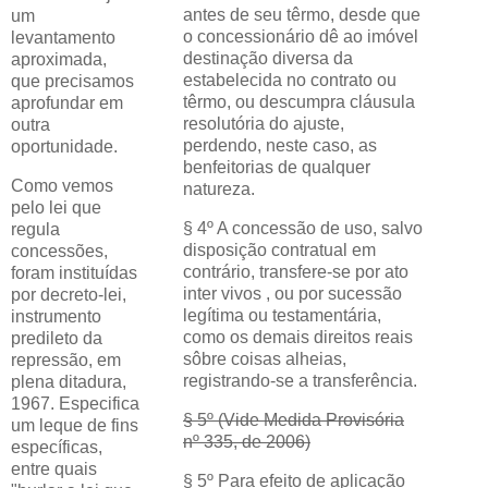
antes de seu têrmo, desde que
um
o concessionário dê ao imóvel
levantamento
destinação diversa da
aproximada,
estabelecida no contrato ou
que precisamos
têrmo, ou descumpra cláusula
aprofundar em
resolutória do ajuste,
outra
perdendo, neste caso, as
oportunidade.
benfeitorias de qualquer
Como vemos
natureza.
pelo lei que
§ 4º A concessão de uso, salvo
regula
disposição contratual em
concessões,
contrário, transfere-se por ato
foram instituídas
inter vivos , ou por sucessão
por decreto-lei,
legítima ou testamentária,
instrumento
como os demais direitos reais
predileto da
sôbre coisas alheias,
repressão, em
registrando-se a transferência.
plena ditadura,
1967. Especifica
§ 5º (Vide Medida Provisória
um leque de fins
nº 335, de 2006)
específicas,
entre quais
§ 5º Para efeito de aplicação