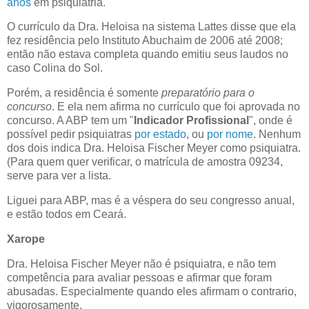
anos
em psiquiatria.
O currículo da Dra. Heloisa na sistema Lattes disse que ela
fez residência pelo Instituto Abuchaim de 2006 até 2008;
então não estava completa quando emitiu seus laudos no
caso Colina do Sol.
Porém, a residência é somente
preparatório para o
concurso
. E ela nem afirma no currículo que foi aprovada no
concurso. A ABP tem um "
Indicador Profissional
", onde é
possível pedir psiquiatras
por estado
, ou
por nome
. Nenhum
dos dois indica Dra. Heloisa Fischer Meyer como psiquiatra.
(Para quem quer verificar, o matrícula de amostra 09234,
serve para ver a lista.
Liguei para ABP, mas é a véspera do seu congresso anual,
e estão todos em Ceará.
Xarope
Dra. Heloisa Fischer Meyer não é psiquiatra, e não tem
competência para avaliar pessoas e afirmar que foram
abusadas. Especialmente quando eles afirmam o contrario,
vigorosamente.