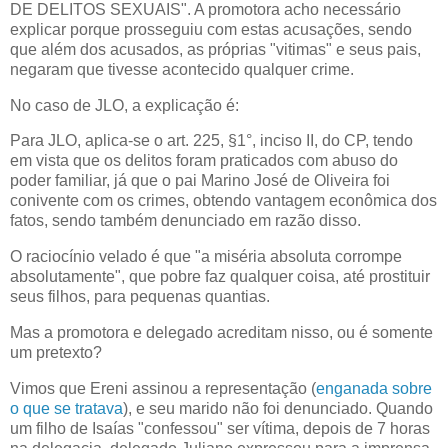
DE DELITOS SEXUAIS". A promotora acho necessário
explicar porque prosseguiu com estas acusações, sendo
que além dos acusados, as próprias "vitimas" e seus pais,
negaram que tivesse acontecido qualquer crime.
No caso de JLO, a explicação é:
Para JLO, aplica-se o art. 225, §1°, inciso II, do CP, tendo
em vista que os delitos foram praticados com abuso do
poder familiar, já que o pai Marino José de Oliveira foi
conivente com os crimes, obtendo vantagem econômica dos
fatos, sendo também denunciado em razão disso.
O raciocínio velado é que "a miséria absoluta corrompe
absolutamente", que pobre faz qualquer coisa, até prostituir
seus filhos, para pequenas quantias.
Mas a promotora e delegado acreditam nisso, ou é somente
um pretexto?
Vimos que Ereni assinou a representação (
enganada sobre
o que se tratava
), e seu marido não foi denunciado. Quando
um filho de Isaías "confessou" ser vítima, depois de 7 horas