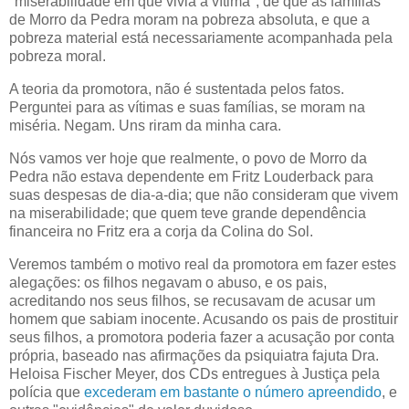
"miserabilidade em que vivia a vítima", de que as famílias
de Morro da Pedra moram na pobreza absoluta, e que a
pobreza material está necessariamente acompanhada pela
pobreza moral.
A teoria da promotora, não é sustentada pelos fatos.
Perguntei para as vítimas e suas famílias, se moram na
miséria. Negam. Uns riram da minha cara.
Nós vamos ver hoje que realmente, o povo de Morro da
Pedra não estava dependente em Fritz Louderback para
suas despesas de dia-a-dia; que não consideram que vivem
na miserabilidade; que quem teve grande dependência
financeira no Fritz era a corja da Colina do Sol.
Veremos também o motivo real da promotora em fazer estes
alegações: os filhos negavam o abuso, e os pais,
acreditando nos seus filhos, se recusavam de acusar um
homem que sabiam inocente. Acusando os pais de prostituir
seus filhos, a promotora poderia fazer a acusação por conta
própria, baseado nas afirmações da psiquiatra fajuta Dra.
Heloisa Fischer Meyer, dos CDs entregues à Justiça pela
polícia que
excederam em bastante o número apreendido
, e