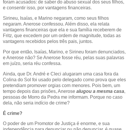
foram acusados: de saber do abuso sexual dos seus filhos,
e consentir isso, por vantagens financeiras.
Sirineu, Isaías, e Marino negaram, como seus filhos
negaram. Anerose confessou. Além disso, ela relata
vantagens financeiras que ela e sua família receberem de
Fritz, que excedem por um ordem de magnitude, todas as
vantagens recebidos pelos três pais, juntos.
Por que então, Isaías, Marino, e Sirineu foram denunciados,
e Anerose não? Se Anerose fosse réu, pelas suas palavras
em juízo, seria réu confessa.
Ainda, que Dr. André e Cleci alugaram uma casa fora da
Colina do Sol foi usado pelo delegado como prova que eles
pretendiam promover orgias com menores. Pois bem, um
tempo depois das prisões, Anerose
alugou a mesma casa
,
pessoas de Morro da Pedra me informam. Porque no caso
dela, não seria indício de crime?
É crime?
O poder de um Promotor de Justiça é enorme, e sua
independência para denunciar ou não denunciar, é quase