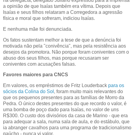
na delegacia, delegado Juliano expressou para a imprensa
a opinião de que Isaías também era vítima. Depois que
Isaías e seus filhos relataram a Corregedora a agressão
física e moral que sofreram, indiciou Isaías.
E nenhuma mãe foi denunciada.
Os fatos sustentam melhor a tese de que a denúncia foi
motivada não pela "conivência", mas pela resistência aos
desejos da promotora. Não porque foram coniventes com o
abuso dos seus filhos, mas porque recusaram ser
coniventes com acusações falsas.
Favores maiores para CNCS
Em valores, os empréstimos de Fritz Louderback
para os
sócios da Colina do Sol
, foram muito mais relevantes do
que os pequenos presentes para as famílias de Morro da
Pedra. O único destes presentes do que recordo o valor, é
uma bomba de poço dado para Isaías, no valor de uns
R$300. O custo dos divisórios da casa de Marino - que era
para adequar a sala, numa sala de aula, e do estábulo, que
ia abranger cavalhos para uma programa de tradicionalismo
gaúcho - nunca vi valor.