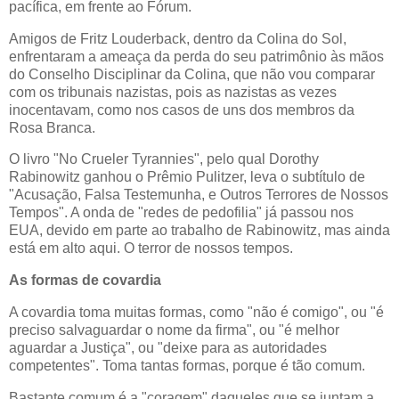
pacífica, em frente ao Fórum.
Amigos de Fritz Louderback, dentro da Colina do Sol,
enfrentaram a ameaça da perda do seu patrimônio às mãos
do Conselho Disciplinar da Colina, que não vou comparar
com os tribunais nazistas, pois as nazistas as vezes
inocentavam, como nos casos de uns dos membros da
Rosa Branca.
O livro "No Crueler Tyrannies", pelo qual Dorothy
Rabinowitz ganhou o Prêmio Pulitzer, leva o subtítulo de
"Acusação, Falsa Testemunha, e Outros Terrores de Nossos
Tempos". A onda de "redes de pedofilia" já passou nos
EUA, devido em parte ao trabalho de Rabinowitz, mas ainda
está em alto aqui. O terror de nossos tempos.
As formas de covardia
A covardia toma muitas formas, como "não é comigo", ou "é
preciso salvaguardar o nome da firma", ou "é melhor
aguardar a Justiça", ou "deixe para as autoridades
competentes". Toma tantas formas, porque é tão comum.
Bastante comum é a "coragem" daqueles que se juntam a