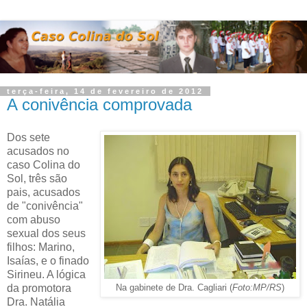
terça-feira, 14 de fevereiro de 2012
A conivência comprovada
Dos sete
acusados no
caso Colina do
Sol, três são
pais, acusados
de "conivência"
com abuso
sexual dos seus
filhos: Marino,
Isaías, e o finado
Sirineu. A lógica
da promotora
Na gabinete de Dra. Cagliari
(
Foto:MP/RS
)
Dra. Natália