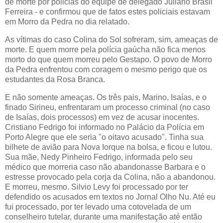
de morte por policias do equipe de delegado Juliano Brasil
Ferreira - e confirmou que de fatos estes policiais estavam
em Morro da Pedra no dia relatado.
As vítimas do caso Colina do Sol sofreram, sim, ameaças de
morte. E quem morre pela polícia gaúcha não fica menos
morto do que quem morreu pelo Gestapo. O povo de Morro
da Pedra enfrentou com coragem o mesmo perigo que os
estudantes da Rosa Branca.
E não somente ameaças. Os três pais, Marino, Isaías, e o
finado Sirineu, enfrentaram um processo criminal (no caso
de Isaías, dois processos) em vez de acusar inocentes.
Cristiano Fedrigo foi informado no Palácio da Polícia em
Porto Alegre que ele seria "o oitavo acusado". Tinha sua
bilhete de avião para Nova Iorque na bolsa, e ficou e lutou.
Sua mãe, Nedy Pinheiro Fedrigo, informada pelo seu
médico que morreria caso não abandonasse Barbara e o
estresse provocado pela corja da Colina, não a abandonou.
E morreu, mesmo. Silvio Levy foi processado por ter
defendido os acusados em textos no Jornal Olho Nu. Até eu
fui processado, por ter levado uma cotovelada de um
conselheiro tutelar, durante uma manifestação até então