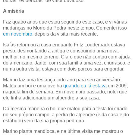
outras "evidências" de valor duvidoso.
A miséria
Faz quatro anos que estou seguindo este caso, e vi várias
mudanças no Morro da Pedra neste tempo. Comentei isso
em novembro
, depois da visita mais recente.
Isaías reformou a casa enquanto Fritz Louderback estava
preso, desmontando a antiga e construindo uma nova,
melhor, no mesmo terreno. Claro que não contou com ajuda
do americano. Jantei com sua família uma vez, churrasco, e
numa outra visita, estava com dois porcos para engordar.
Marino faz uma festança todo ano para seu aniversário.
Matou um boi e uma ovelha
quando eu lá estava
em 2009,
naquela fim de semana. Em novembro passado, notei que
ele tinha adicionado um alpendre a sua casa.
Da mesma maneira o boi que matou para a festa foi criado
no seu próprio campo, a pedra do alpendre (e da casa e do
estábulo) veio da sua própria pedreira.
Marino planta mandioca, e na última visita me mostrou o