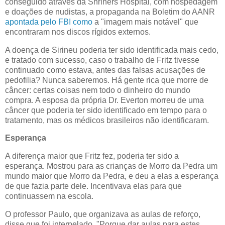
conseguido através da Shriners Hospital, com hospedagem
e doações de nudistas, a propaganda na Boletim do AANR
apontada pelo FBI como
a "imagem mais notável" que
encontraram nos discos rígidos externos.
A doença de Sirineu poderia ter sido identificada mais cedo,
e tratado com sucesso, caso o trabalho de Fritz tivesse
continuado como estava, antes das falsas acusações de
pedofilia? Nunca saberemos. Há gente rica que morre de
câncer: certas coisas nem todo o dinheiro do mundo
compra. A esposa da própria Dr. Everton morreu de uma
câncer que poderia ter sido identificado em tempo para o
tratamento, mas os médicos brasileiros não identificaram.
Esperança
A diferença maior que Fritz fez, poderia ter sido a
esperança. Mostrou para as crianças de Morro da Pedra um
mundo maior que Morro da Pedra, e deu a elas a esperança
de que fazia parte dele. Incentivava elas para que
continuassem na escola.
O professor Paulo, que organizava as aulas de reforço,
disse que foi interpelado, "Porque dar aulas para estes