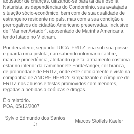
abusador de crianças, utlizando-se para tal da filosofia
Naturista, as dependências do Condomínio, sua avatajada
situação sócio-econômico, bem com de sua qualidade de
estrangeiro residente no país, mas com a sua condição e
prerrogativos de cidadão Americano preservadas, inclusive
de "Mariner Aviador", aposentado de Marinha Americana,
tendo lutado no Vietnam.
Por derradeiro, segundo TUCA, FRITZ teria sob sua posse
e guarda uma pistola, não sabendo informar o calibre,
marca e procedência, alertando que tal armamento costuma
estar no interior da caminhonete Ford/Ranger, cor branca,
de propriedade de FRITZ, onde este cotidiamente e visto na
companhia de ANDRE HERDY, simpatizante e cúmplice de
FRITZ nos abusos e festas promovidos com menores,
regadas a bebidas alcoólicas e drogas.
É o relatório.
POA, 05/12/2007
Sylvio Edmundo dos Santos
Marcos Stoffels Kaefer
Jr