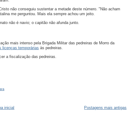
caram.
 Cristo não conseguiu sustentar a metade deste número. "Não acham
talina me perguntou. Mais ela sempre achou um jeito.
anato não é navio; o capitão não afunda junto.
ação mais intenso pela Brigada Militar das pedreiras de Morro da
s licenças temporárias
às pedreiras.
cer a fiscalização das pedreiras.
ara
a inicial
Postagens mais antigas