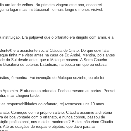
ia um lar de velhos. Na primeira viagem este ano, encontrei
guma lugar mais institucional - e mais longe e menos visível.
 instituição. Era palpável que o orfanato era dirigido com amor, e a
te® e a assistente social Cláudia de Cristo. Do que ouvi falar,
eque tinha me visto antes na casa de Dr. André. Mentira, pois antes
ande do Sul desde antes que o Moleque nasceu. A Serra Gaucho
o Brasileira de Loterias Estaduais, na época em que eu estava
sões, é mentira. Foi invenção do Moleque sozinho, ou ele foi
 da Apromim. E afundou o orfanato. Fechou mesmo as portas. Pensei
údia, mas cheguei tarde.
 as responsabilidades do orfanato, rejuvenesceu uns 10 anos.
rfanato. Começou com o próprio salário; Cláudia assumiu a diretoria
ava de boa vontade com o orfanato, e nunca cobrou, passou de
ituição profissional, nos moldes modernos? E eles não viam Cláudia
 Até as doaçãos de roupas e objetos, que dava para as