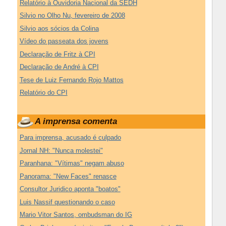
Relatório à Ouvidoria Nacional da SEDH
Silvio no Olho Nu, fevereiro de 2008
Silvio aos sócios da Colina
Vídeo do passeata dos jovens
Declaração de Fritz à CPI
Declaração de André à CPI
Tese de Luiz Fernando Rojo Mattos
Relatório do CPI
A imprensa comenta
Para imprensa, acusado é culpado
Jornal NH: "Nunca molestei"
Paranhana: "Vítimas" negam abuso
Panorama: "New Faces" renasce
Consultor Juridico aponta "boatos"
Luis Nassif questionando o caso
Mario Vitor Santos, ombudsman do IG