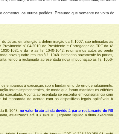
e não comentou os outros pedidos. Presumo que somente na volta do
r do Juízo, em atenção à determinação da fl. 1007, são intimadas as
o Provimento nº 04/2010 do Presidente e Corregedor do TRT da 4ª
1030-1031 e da ré às fls. 1040-1042, retornam os autos ao perito
tando novo quadro resumo à fl. 1048. Intimadas novamente às partes,
onta, tendo a reclamada apresentada nova impugnação às fls. 1056-
ou os embargos à execução, sob o fundamento de erro de julgamento,
cução foram improcedentes, de modo que foram mantidos os critérios
o da executada. A conta apresentada se encontra em consonância com
 foi elaborada de acordo com os dispositivos legais aplicáveis à
da fl. 1048,
no valor bruto ainda devido à parte reclamante de R$
a, atualizados até 01/10/2010, julgando líquido o título executivo