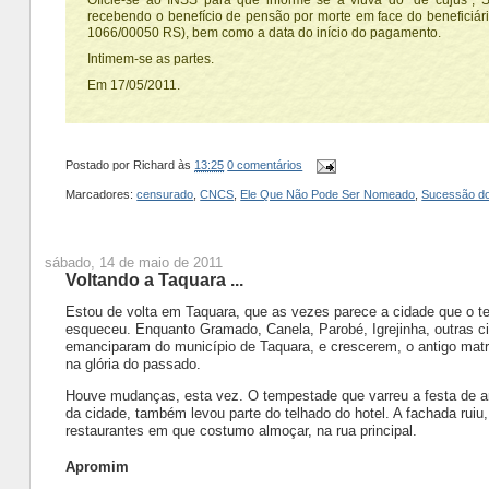
Oficie-se ao INSS para que informe se a viúva do "de cujus", S
recebendo o benefício de pensão por morte em face do beneficiár
1066/00050 RS), bem como a data do início do pagamento.
Intimem-se as partes.
Em 17/05/2011.
Postado por
Richard
às
13:25
0 comentários
Marcadores:
censurado
,
CNCS
,
Ele Que Não Pode Ser Nomeado
,
Sucessão do
sábado, 14 de maio de 2011
Voltando a Taquara ...
Estou de volta em Taquara, que as vezes parece a cidade que o 
esqueceu. Enquanto Gramado, Canela, Parobé, Igrejinha, outras c
emanciparam do município de Taquara, e crescerem, o antigo matri
na glória do passado.
Houve mudanças, esta vez. O tempestade que varreu a festa de an
da cidade, também levou parte do telhado do hotel. A fachada ruiu
restaurantes em que costumo almoçar, na rua principal.
Apromim