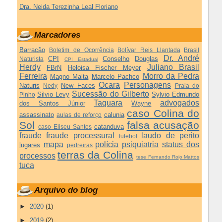
Dra. Neida Terezinha Leal Floriano
Marcadores
Barracão
Boletim de Ocorrência
Bolívar Reis Llantada
Brasil
Dr. André
CPI
Conselho
Douglas
Naturista
CPI Estadual
Herdy
Juliano Brasil
FBrN
Heloisa Fischer Meyer
Ferreira
Morro da Pedra
Magno Malta
Marcelo Pachco
Ocara
Personagens
Naturis
New Faces
Nedy
Praia do
Sucessão do Gilberto
Silvio Levy
Sylvio Edmundo
Pinho
Taquara
advogados
dos Santos Júnior
Wayne
caso Colina do
assassinato
calunia
aulas de reforço
Sol
falsa acusação
catanduva
caso Eliseu Santos
fraude
fraude processural
laudo de perito
futebol
mapa
polícia
psiquiatria
status dos
lugares
pedreiras
terras da Colina
processos
tese Fernando Rojo Mattos
tuca
Arquivo do blog
►
2020
(1)
►
2019
(2)