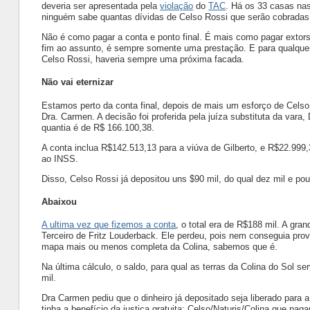
deveria ser apresentada pela
violação
do
TAC
. Há os 33 casas nas
ninguém sabe quantas dívidas de
Celso Rossi
que serão cobradas
Não é como pagar a conta e ponto final. É mais como pagar exto
fim ao assunto, é sempre somente uma prestação. E para qualqu
Celso Rossi
, haveria sempre uma próxima facada.
Não vai eternizar
Estamos perto da conta final, depois de mais um esforço de
Celso
Dra. Carmen. A decisão foi proferida pela juíza substituta da vara,
quantia é de R$ 166.100,38.
A conta inclua R$142.513,13 para a viúva de Gilberto, e R$22.999
ao INSS.
Disso,
Celso Rossi
já depositou uns $90 mil, do qual dez mil e pou
Abaixou
A ultima vez que fizemos a conta
, o total era de R$188 mil. A gra
Terceiro de Fritz Louderback. Ele perdeu, pois nem conseguia pr
mapa mais ou menos completa da Colina, sabemos que é.
Na última cálculo, o saldo, para qual as terras da Colina do Sol 
mil.
Dra Carmen pediu que o dinheiro já depositado seja liberado para a
tinha a benefício da justiça gratuita;
Celso
/Naturis/Colina que paga