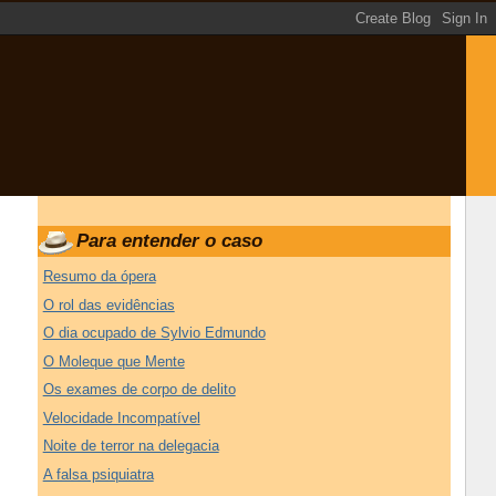
Para entender o caso
Resumo da ópera
O rol das evidências
O dia ocupado de Sylvio Edmundo
O Moleque que Mente
Os exames de corpo de delito
Velocidade Incompatível
Noite de terror na delegacia
A falsa psiquiatra