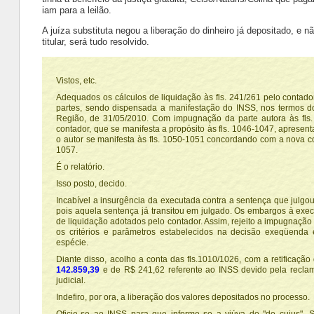
iam para a leilão.
A juíza substituta negou a liberação do dinheiro já depositado, 
titular, será tudo resolvido.
Vistos, etc.
Adequados os cálculos de liquidação às fls. 241/261 pelo contado
partes, sendo dispensada a manifestação do INSS, nos termos d
Região, de 31/05/2010. Com impugnação da parte autora às fls. 
contador, que se manifesta a propósito às fls. 1046-1047, apresen
o autor se manifesta às fls. 1050-1051 concordando com a nova c
1057.
É o relatório.
Isso posto, decido.
Incabível a insurgência da executada contra a sentença que julg
pois aquela sentença já transitou em julgado. Os embargos à exe
de liquidação adotados pelo contador. Assim, rejeito a impugnaçã
os critérios e parâmetros estabelecidos na decisão exeqüenda e
espécie.
Diante disso, acolho a conta das fls.1010/1026, com a retificação 
142.859,39
e de R$ 241,62 referente ao INSS devido pela reclamad
judicial.
Indefiro, por ora, a liberação dos valores depositados no processo.