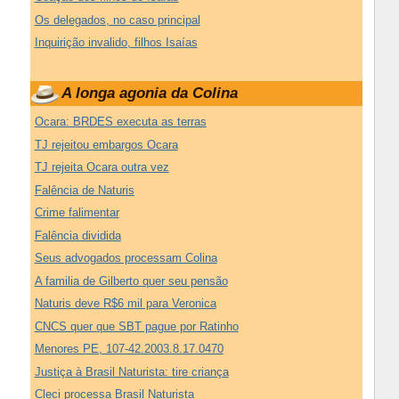
Os delegados, no caso principal
Inquirição invalido, filhos Isaías
A longa agonia da Colina
Ocara: BRDES executa as terras
TJ rejeitou embargos Ocara
TJ rejeita Ocara outra vez
Falência de Naturis
Crime falimentar
Falência dividida
Seus advogados processam Colina
A familia de Gilberto quer seu pensão
Naturis deve R$6 mil para Veronica
CNCS quer que SBT pague por Ratinho
Menores PE, 107-42.2003.8.17.0470
Justiça à Brasil Naturista: tire criança
Cleci processa Brasil Naturista