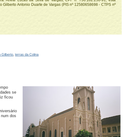
ra. Arlete Lucas da Silva de Vargas, CPF nº 736.182.250-91, está
io Gilberto Antonio Duarte de Vargas (PIS nº 12580658698 - CTPS nº
 Gilberto
,
terras da Colina
tempo
idades se
z ficou
iversário
, num dos