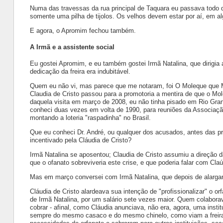
Numa das travessas da rua principal de Taquara eu passava todo d
somente uma pilha de tijolos. Os velhos devem estar por aí, em al
E agora, o Apromim fechou também.
A Irmã e a assistente social
Eu gostei Apromim, e eu também gostei Irmã Natalina, que dirigia a
dedicação da freira era indubitável.
Quem eu não vi, mas parece que me notaram, foi O Moleque que Men
Claudia de Cristo passou para a promotoria a mentira de que o Mol
daquela visita em março de 2008, eu não tinha pisado em Rio Gr
conheci duas vezes em volta de 1990, para reuniões da Associaçã
montando a loteria "raspadinha" no Brasil.
Que eu conheci Dr. André, ou qualquer dos acusados, antes das pri
incentivado pela Cláudia de Cristo?
Irmã Natalina se aposentou; Claudia de Cristo assumiu a direção
que o ofanato sobreviveria este crise, e que poderia falar com Cla
Mas em março conversei com Irmã Natalina, que depois de alargar
Cláudia de Cristo alardeava sua intenção de "profissionalizar" o o
de Irmã Natalina, por um salário sete vezes maior. Quem colabor
cobrar - afinal, como Cláudia anunciava, não era, agora, uma inst
sempre do mesmo casaco e do mesmo chinelo, como viam a freira.