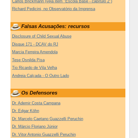
Carlos Brickmann (veja item "Escola Base - capítulo 2")
Richard Pedicini, no Observatório da Imprensa
Falsas Acusações: recursos
Disclosure of Child Sexual Abuse
Disque 171 - DCAV do RJ
Marcia Ferreira Amendola
Tese Osnilda Pisa
Tio Ricardo de Vila Velha
Andreia Calçada - O Outro Lado
Os Defensores
Dr. Ademir Costa Campana
Dr. Edgar Köhn
Dr. Marcelo Caetano Guazzelli Peruchin
Dr. Márcio Floriano Júnior
Dr. Vitor Antonio Guazzelli Peruchin