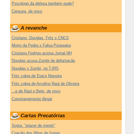
Psicologo da defesa também pode?
Censura, de novo
A revanche
Cristiano, Douglas, Fritz x CNCS
Morro da Pedra x Falsa Psiquiatra
Cristiano Fedrigo aciona Jornal NH
Douglas acusa Zumbi de defamação
Douglas x Zumbi, no TJRS
Fritz cobra de Etacir Manske
Fritz cobra de Arcelino Raul de Oliveira
...e de Raul e Bete, de novo
Constrangimento illegal
Cartas Precatórias
Sogra: "prazer de mentir"
Coação dos filhos de Isaías