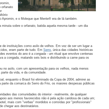
promin,
o orfanato
er
ltório
do Apromin, e o Moleque que Mente® era de lá também.
a minuta sobre o orfanato, batida aquela mesma tarde - um dia
e de instituições como asilo de velhos. Em vez de ser um lugar a
cidos, eram parte de tudo. Em
Serro
, única das cidades históricas
andes eventos do ano é a
congada
- um ritual que envolve centenas
 a congada, matando seis bois e distribuindo a carne para os
trou no asilo, com um apresentação para os velhos, nada menos
ra parte da vida, e da comunidade.
ipal, enquanto o Brasil foi eliminado da Copa de 2004, admirei as
ia parte da comarca do Serro do Frio, os maiores despesas públicas
ridades das comunidades do interior - realmente, de qualquer
 apoio aos menos favorecidos não é pela ação caridosa de cada um;
hotel, mais com "verbas" mordidos e corroídas por "profissionais"
de chegar aos destinatários.