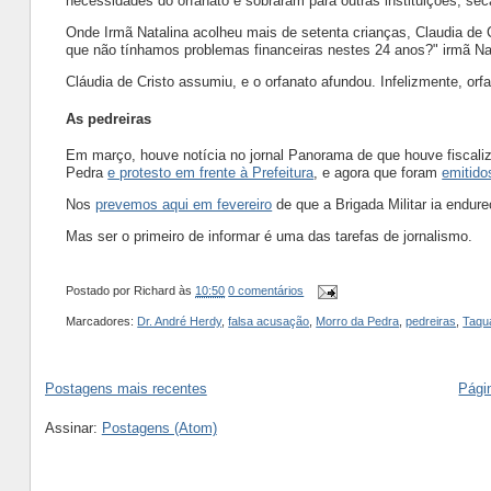
necessidades do orfanato e sobraram para outras instituições, se
Onde Irmã Natalina acolheu mais de setenta crianças, Claudia de
que não tínhamos problemas financeiras nestes 24 anos?" irmã Na
Cláudia de Cristo assumiu, e o orfanato afundou. Infelizmente, orf
As pedreiras
Em março, houve notícia no jornal Panorama de que houve fiscaliz
Pedra
e protesto em frente à Prefeitura
, e agora que foram
emitido
Nos
prevemos aqui em fevereiro
de que a Brigada Militar ia endure
Mas ser o primeiro de informar é uma das tarefas de jornalismo.
Postado por
Richard
às
10:50
0 comentários
Marcadores:
Dr. André Herdy
,
falsa acusação
,
Morro da Pedra
,
pedreiras
,
Taqu
Postagens mais recentes
Págin
Assinar:
Postagens (Atom)