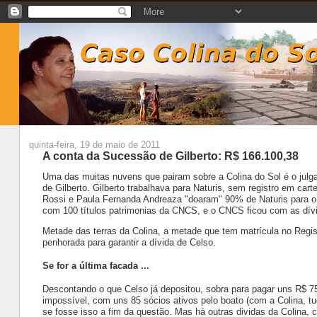
quinta-feira, 19 de maio de 2011
A conta da Sucessão de Gilberto: R$ 166.100,38
Uma das muitas nuvens que pairam sobre a Colina do Sol é o jul
de Gilberto. Gilberto trabalhava para Naturis, sem registro em cart
Rossi
e Paula Fernanda Andreaza "doaram" 90% de Naturis para o
com 100 títulos patrimonias da CNCS, e o CNCS ficou com as dívi
Metade das terras da Colina, a metade que tem matrícula no Regis
penhorada para garantir a dívida de
Celso
.
Se for a última facada ...
Descontando o que
Celso
já depositou, sobra para pagar uns R$ 75
impossível, com uns 85 sócios ativos pelo boato (com a Colina, t
se fosse isso a fim da questão. Mas há outras dividas da Colina,