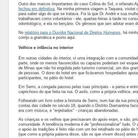
Outro dos marcos importantes do caso Colina do Sol, o orfanato A
fechou em definitiva
. Na minha primeira viagem a Taquara, visitei 
para saber algo do que se tratava. Foi lá que Dr. André e sua mulh
trabalhavam como voluntários - ele, quartas-feiras à tarde no consu
odontológico, e ela no berçário. Os gêmeos que iam adotar eram 
No
relatório para o Ouvidor Nacional de Diretos Humanos
, há minh
corrijo a gramática e posto aqui.
Velhice e infância no interior
Em outras cidades do interior, vi uma integração com a comunidad
parte, onde os menos favorecidos ou capazes poderiam ser esque
de Minas que não foi engolida pelo turismo comercial, um dos gr
de pessoas. O dono do hotel em que ficávamos hospedados apoiava
participantes, no pátio do hotel.
Em Serro, a congada passou pelas ruas principais - e parou e en
caprichoso do que feita na rua. O asilo, como a própria velhice, e
Folheando um livro sobre a historia de Serro, num bar da rua princ
contas das cidade no século 18, quando o Distrito Diamantina faz
era com música, e "enjeitados" - crianças abandonadas.
As crianças e os velhos que precisavam do apoio eram, e são, prio
comunidade. A tendência moderna é de "professionalizar" tudo. O
o apoio às tradições é feito não com um boi retalhado no pátio do 
(que como a própria palavra disse, são os que vivem disso) antes 