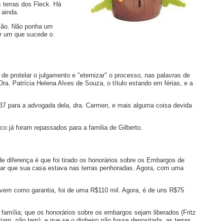
 terras dos Fleck. Há
 ainda.
rsão. Não ponha um
er um que sucede o
de protelar o julgamento e "eternizar" o processo, nas palavras de
 Dra. Patrícia Helena Alves de Souza, o título estando em férias, e a
,37 para a advogada dela, dra. Carmen, e mais alguma coisa devida
co já foram repassados para a familia de Gilberto.
nde diferença é que foi tirado os honorários sobre os Embargos de
ovar que sua casa estava nas terras penhoradas. Agora, com uma
servem como garantia, foi de uma R$110 mil. Agora, é de uns R$75
 família; que os honorários sobre os embargos sejam liberados (Fritz
riam, não tem); e que se o dinheiro não fosse depositada, as terras