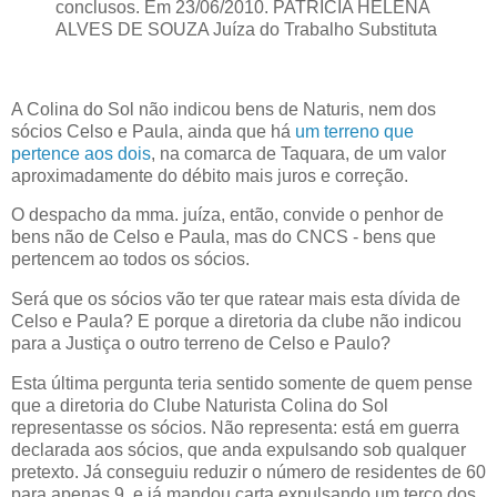
conclusos. Em 23/06/2010. PATRICIA HELENA
ALVES DE SOUZA Juíza do Trabalho Substituta
A Colina do Sol não indicou bens de Naturis, nem dos
sócios
Celso
e Paula, ainda que há
um terreno que
pertence aos dois
, na comarca de Taquara, de um valor
aproximadamente do débito mais juros e correção.
O despacho da mma. juíza, então, convide o penhor de
bens não de
Celso
e Paula, mas do CNCS - bens que
pertencem ao todos os sócios.
Será que os sócios vão ter que ratear mais esta dívida de
Celso
e Paula? E porque a diretoria da clube não indicou
para a Justiça o outro terreno de
Celso
e Paulo?
Esta última pergunta teria sentido somente de quem pense
que a diretoria do Clube Naturista Colina do Sol
representasse os sócios. Não representa: está em guerra
declarada aos sócios, que anda expulsando sob qualquer
pretexto. Já conseguiu reduzir o número de residentes de 60
para apenas 9, e já mandou carta expulsando um terço dos