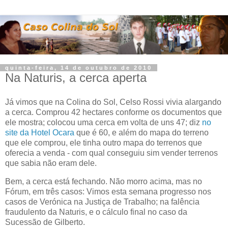
quinta-feira, 14 de outubro de 2010
Na Naturis, a cerca aperta
Já vimos que na Colina do Sol,
Celso Rossi
vivia alargando
a cerca. Comprou 42 hectares conforme os documentos que
ele mostra; colocou uma cerca em volta de uns 47; diz
no
site da Hotel Ocara
que é 60, e além do mapa do terreno
que ele comprou, ele tinha outro mapa do terrenos que
oferecia a venda - com qual conseguiu sim vender terrenos
que sabia não eram dele.
Bem, a cerca está fechando. Não morro acima, mas no
Fórum, em três casos: Vimos esta semana progresso nos
casos de Verónica na Justiça de Trabalho; na falência
fraudulento da Naturis, e o cálculo final no caso da
Sucessão de Gilberto.