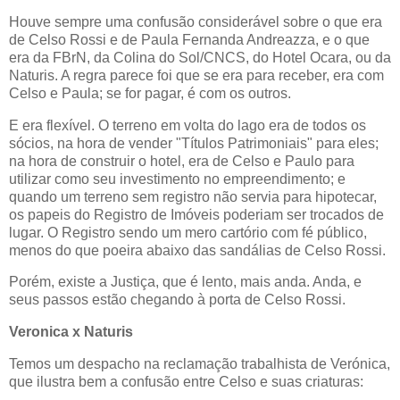
Houve sempre uma confusão considerável sobre o que era
de
Celso Rossi
e de Paula Fernanda Andreazza, e o que
era da FBrN, da Colina do Sol/CNCS, do Hotel Ocara, ou da
Naturis. A regra parece foi que se era para receber, era com
Celso
e Paula; se for pagar, é com os outros.
E era flexível. O terreno em volta do lago era de todos os
sócios, na hora de vender "Títulos Patrimoniais" para eles;
na hora de construir o hotel, era de
Celso
e Paulo para
utilizar como seu investimento no empreendimento; e
quando um terreno sem registro não servia para hipotecar,
os papeis do Registro de Imóveis poderiam ser trocados de
lugar. O Registro sendo um mero cartório com fé público,
menos do que poeira abaixo das sandálias de
Celso Rossi
.
Porém, existe a Justiça, que é lento, mais anda. Anda, e
seus passos estão chegando à porta de
Celso Rossi
.
Veronica x Naturis
Temos um despacho na reclamação trabalhista de Verónica,
que ilustra bem a confusão entre
Celso
e suas criaturas: