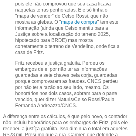
pois ele não comprovou que sua casa ficava
naquelas terras penhoradas. Ele só tinha o
"mapa de vender" de
Celso Rossi
, que não
mostra as glebas. O "
mapa de compra
" tem este
informação (ainda que
Celso
mentiu para a
Justiça sobre a localização do terreno 2025,
hipotecado para BRDE) mas mostra
corretamente o terreno de Vendelino, onde fica a
casa de Fritz.
Fritz recebeu a justiça gratuita. Perdeu os
embargos dele, por não ter as informações
guardadas a sete chaves pela corja, guardadas
porque comprovaram as fraudes. CNCS perdeu
por não ter a razão ao seu lado, mesmo. Os
honorários nos dois casos, sobram para o parte
vencido, quer dizer Naturis/
Celso Rossi
/Paula
Fernanda Andreazza/CNCS.
A diferença entre os cálculos, é que pelo novo, o contador
não incluiu honorários para os embargos de Fritz, pois ele
recebeu a justíça gratúita. Isso diminua o total em aqueles
R$23 mil. Presumo que a dra. Carmen que defende a