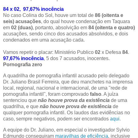
84 x 02, 97,67% inocência
No caso Colina do Sol, houve um total de
86 (oitenta e
seis) acusações
, do qual houve condenação em Taquara
em
02 (duas)
, portanto, absolvição em
84 (oitenta e quatro)
acusações, sendo cinco dos acusados absolvidos, e dois
condenados em uma acusação cada.
Vamos repetir o placar: Ministério Publico
02
x Defesa
84
.
97,67% inocência
, 5 dos 7 acusados, inocentes.
Pornografia zero
A quadrilha de pornografia infantil acusado pelo delegado
Dr. Juliano Brasil Ferreira, que deu manchetes na imprensa
local, regional, nacional e internacional, de uma "rede de
pornografia infantil", foram comprovado
falso
. A juíza
sentenciou que
não houve prova da existência
de uma
quadrilha, e que
não houve prova de existência
de
qualquer pornografia infantil. Os laudos das evidências no
caso, sempre negativos, podem ser encontrados
aqui
.
A equipe do Dr. Juliano, em especial o investigador Sylvio
Edmundo conseguiram
maravilhas de eficiência
, inclusive