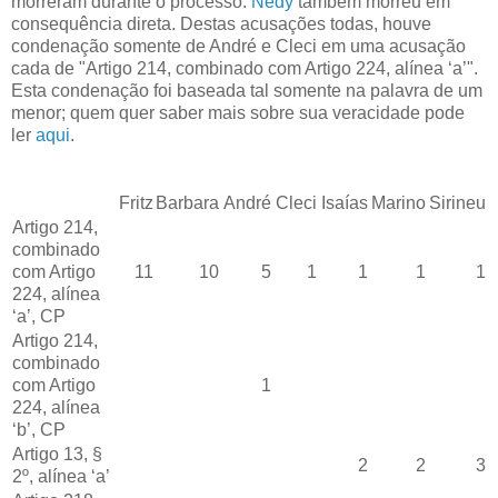
morreram durante o processo.
Nedy
também morreu em
consequência direta. Destas acusações todas, houve
condenação somente de André e Cleci em uma acusação
cada de "Artigo 214, combinado com Artigo 224, alínea ‘a’".
Esta condenação foi baseada tal somente na palavra de um
menor; quem quer saber mais sobre sua veracidade pode
ler
aqui
.
Fritz
Barbara
André
Cleci
Isaías
Marino
Sirineu
Artigo 214,
combinado
com Artigo
11
10
5
1
1
1
1
224, alínea
‘a’, CP
Artigo 214,
combinado
com Artigo
1
224, alínea
‘b’, CP
Artigo 13, §
2
2
3
2º, alínea ‘a’