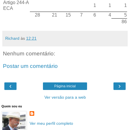
Artigo 244-A
1
1
1
ECA
28
21
15
7
6
4
5
86
Richard
às
12:21
Nenhum comentário:
Postar um comentário
‹
›
Página inicial
Ver versão para a web
Quem sou eu
Ver meu perfil completo