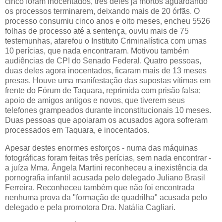
cinco foram inocentados, três deles já mortos aguardando
os processos terminarem, deixando mais de 20 órfãs. O
processo consumiu cinco anos e oito meses, encheu 5526
folhas de processo até a sentença, ouviu mais de 75
testemunhas, atarefou o Instituto Criminalística com umas
10 perícias, que nada encontraram. Motivou também
audiências de CPI do Senado Federal. Quatro pessoas,
duas deles agora inocentados, ficaram mais de 13 meses
presas. Houve uma manifestação das supostas vítimas em
frente do Fórum de Taquara, reprimida com prisão falsa;
apoio de amigos antigos e novos, que tiverem seus
telefones grampeados durante inconstitucionais 10 meses.
Duas pessoas que apoiaram os acusados agora sofreram
processados em Taquara, e inocentados.
Apesar destes enormes esforços - numa das máquinas
fotográficas foram feitas três perícias, sem nada encontrar -
a juíza Mma. Ângela Martini reconheceu a inexistência da
pornografia infantil acusada pelo delegado Juliano Brasil
Ferreira. Reconheceu também que não foi encontrada
nenhuma prova da "formação de quadrilha" acusada pelo
delegado e pela promotora Dra. Natália Cagliari.