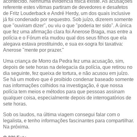
acontecido. Nenhuma evidência física existe. As acusações
referente estes vítimas partiram de devedores e desafetos
de Fritz Louderback e André Herdy, um dos quais inclusive
já foi condenado por sequestro. Sob juízo, dizerem somente
que "ouviram dizer", ou viu o que "poderia ter sido". A única
que fez uma afirmação clara foi Anerose Braga, mas entre a
polícia e o Fórum ela mudou qual dos seus filhos que ela
alegava estava prostituindo, e sua ex-sogra foi taxativa:
Anerose "mente por prazer."
Uma criança de Morro da Pedra fez uma acusação, sim,
depois de sete horas na delegacia da polícia, que retirou no
dia seguinte, fez queixa de tortura, e não acusou em juízo.
Se há um motivo que é proibido condenar baseado somente
nas informações colhidos na investigação, é que nossa
polícia tem meios e métodos para que pessoas assinam
qualquer coisa, especialmente depois de interrogatórios de
sete horas.
Sob os laudos, na última viagem consegui falar com o
legalista, e tenho informações fascinantes para compartilhar.
Na próxima.