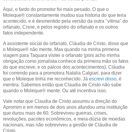
Aqui, o fardo do promotor foi mais pesado. O que o
Moleque® constantamente mudou sua historia do que teria
acontecido, e é desmentido pela versão da outra "vítima" do
orfanato, Cisne, e pelos registro do orfanato e os outros
fatos independente.
A assistente social do orfanato, Cláudia de Cristo, disse que
o Moleque® não mente. Mas quando na minha primeira
viagem para Taquara visitei o orfanato (pois acho minha
obrigação como jornalista conhece da primeira mão os fatos
do que escreve, e os palcos dos acontecimentos), Cláudia
foi correndo para a promotora Natalia Calgiari, para dizer
que o Moleque tinha me reconhecido. Já
escrevi disso
, é
mentira. Sabemos então que Claudia de Cristo não sabe
quando o Moleque® mente. Ou até incentiva isso.
Vale notar que Claudia de Cristo assumiu a direção do
Apromim e em menos de dois anos afundou uma instituição
que durou mais de 60. Sobreviveu guerras, crises,
revoluções, pacotes econômicos, e meia-dúzia de moedas
nacionais, mas não sobreviveu a gestão de Cláudia de
Cristo.