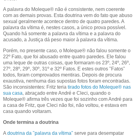
A palavra do Moleque® não é consistente, nem coerente
com as demais provas. Esta doutrina vem do fato que abuso
sexual geralmente acontece dentro de quatro paredes. A
palavra da vítima é, nestes casos, a único prova possível.
Quando há somente a palavra da vítima e a palavra do
acusado, a Justiça dá peso maior à palavra da vítima.
Porém, no presente caso, o Moleque® não falou somente o
22º Fato, que foi abusado entre quatro paredes. Ele falou
uma leque de outras coisas, que formaram os 23º, 24º, 26º,
27º, 28º, 29º, 30º, 31º e 32º Fatos. E estes outros "Fatos"
todos, foram comprovados mentiras. Depois de procura
exaustiva, nenhuma das supostas fotos foram encontradas.
São inconsistentes: Fritz teria
tirado fotos do Moleque® nas
sua casa
, abraçado entre André e Cleci, quando o
Moleque® afirma três vezes que foi sozinho com André para
a casa de Fritz, que Cleci não foi, não voltou, e estava em
casa quando voltaram.
Onde termina a doutrina
A
doutrina da "palavra da vítima"
serve para desempatar