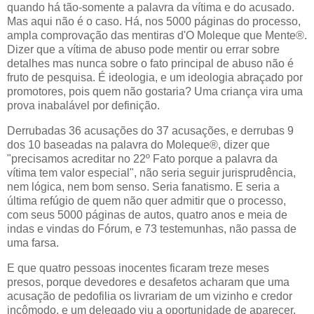
quando há tão-somente a palavra da vítima e do acusado.
Mas aqui não é o caso. Há, nos 5000 páginas do processo,
ampla comprovação das mentiras d'O Moleque que Mente®.
Dizer que a vítima de abuso pode mentir ou errar sobre
detalhes mas nunca sobre o fato principal de abuso não é
fruto de pesquisa. É ideologia, e um ideologia abraçado por
promotores, pois quem não gostaria? Uma criança vira uma
prova inabalável por definição.
Derrubadas 36 acusações do 37 acusações, e derrubas 9
dos 10 baseadas na palavra do Moleque®, dizer que
"precisamos acreditar no 22º Fato porque a palavra da
vítima tem valor especial", não seria seguir jurisprudência,
nem lógica, nem bom senso. Seria fanatismo. E seria a
última refúgio de quem não quer admitir que o processo,
com seus 5000 páginas de autos, quatro anos e meia de
indas e vindas do Fórum, e 73 testemunhas, não passa de
uma farsa.
E que quatro pessoas inocentes ficaram treze meses
presos, porque devedores e desafetos acharam que uma
acusação de pedofilia os livrariam de um vizinho e credor
incômodo, e um delegado viu a oportunidade de aparecer.