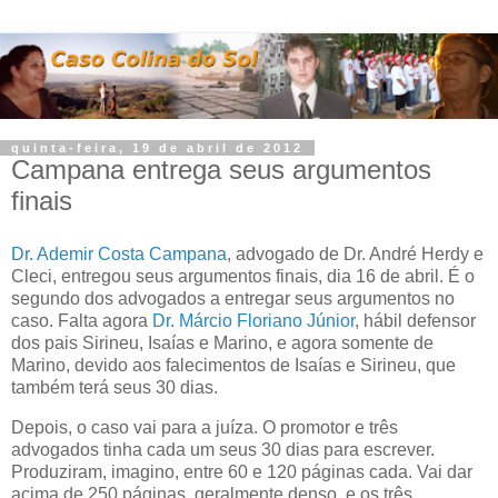
quinta-feira, 19 de abril de 2012
Campana entrega seus argumentos
finais
Dr. Ademir Costa Campana
, advogado de Dr. André Herdy e
Cleci, entregou seus argumentos finais, dia 16 de abril. É o
segundo dos advogados a entregar seus argumentos no
caso. Falta agora
Dr. Márcio Floriano Júnior
, hábil defensor
dos pais Sirineu, Isaías e Marino, e agora somente de
Marino, devido aos falecimentos de Isaías e Sirineu, que
também terá seus 30 dias.
Depois, o caso vai para a juíza. O promotor e três
advogados tinha cada um seus 30 dias para escrever.
Produziram, imagino, entre 60 e 120 páginas cada. Vai dar
acima de 250 páginas, geralmente denso, e os três