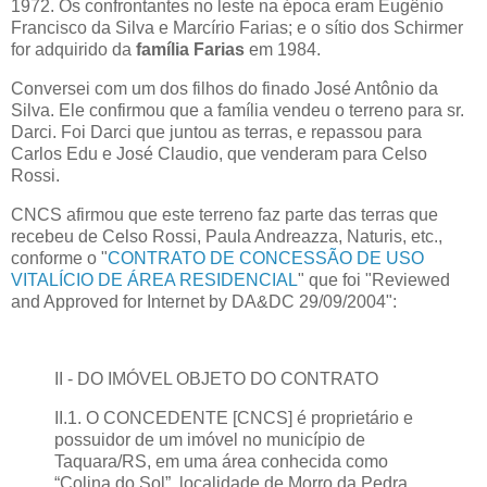
1972. Os confrontantes no leste na época eram Eugênio
Francisco da Silva e Marcírio Farias; e o sítio dos Schirmer
for adquirido da
família Farias
em 1984.
Conversei com um dos filhos do finado José Antônio da
Silva. Ele confirmou que a família vendeu o terreno para sr.
Darci. Foi Darci que juntou as terras, e repassou para
Carlos Edu e José Claudio, que venderam para
Celso
Rossi
.
CNCS afirmou que este terreno faz parte das terras que
recebeu de
Celso Rossi
, Paula Andreazza, Naturis, etc.,
conforme o "
CONTRATO DE CONCESSÃO DE USO
VITALÍCIO DE ÁREA RESIDENCIAL
" que foi "Reviewed
and Approved for Internet by DA&DC 29/09/2004":
II - DO IMÓVEL OBJETO DO CONTRATO
II.1. O CONCEDENTE [CNCS] é proprietário e
possuidor de um imóvel no município de
Taquara/RS, em uma área conhecida como
“Colina do Sol”, localidade de Morro da Pedra,