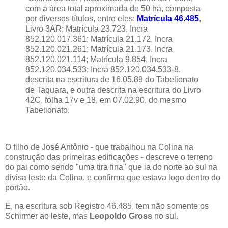
com a área total aproximada de 50 ha, composta
por diversos títulos, entre eles:
Matrícula 46.485
,
Livro 3AR; Matrícula 23.723, Incra
852.120.017.361; Matrícula 21.172, Incra
852.120.021.261; Matrícula 21.173, Incra
852.120.021.114; Matrícula 9.854, Incra
852.120.034.533; Incra 852.120.034.533-8,
descrita na escritura de 16.05.89 do Tabelionato
de Taquara, e outra descrita na escritura do Livro
42C, folha 17v e 18, em 07.02.90, do mesmo
Tabelionato.
O filho de José Antônio - que trabalhou na Colina na
construção das primeiras edificações - descreve o terreno
do pai como sendo "uma tira fina" que ia do norte ao sul na
divisa leste da Colina, e confirma que estava logo dentro do
portão.
E, na escritura sob Registro 46.485, tem não somente os
Schirmer ao leste, mas
Leopoldo Gross
no sul.