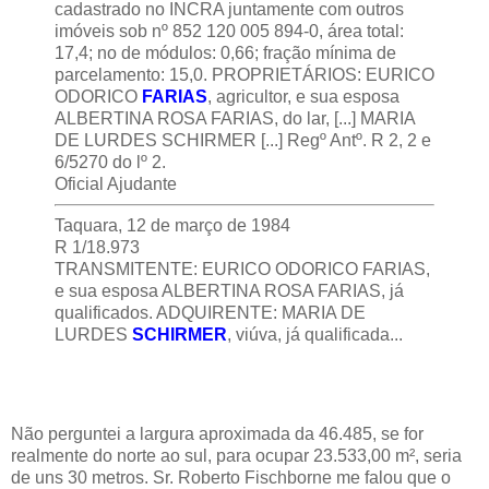
cadastrado no INCRA juntamente com outros
imóveis sob nº 852 120 005 894-0, área total:
17,4; no de módulos: 0,66; fração mínima de
parcelamento: 15,0. PROPRIETÁRIOS: EURICO
ODORICO
FARIAS
, agricultor, e sua esposa
ALBERTINA ROSA FARIAS, do lar, [...] MARIA
DE LURDES SCHIRMER [...] Regº Antº. R 2, 2 e
6/5270 do lº 2.
Oficial Ajudante
Taquara, 12 de março de 1984
R 1/18.973
TRANSMITENTE: EURICO ODORICO FARIAS,
e sua esposa ALBERTINA ROSA FARIAS, já
qualificados. ADQUIRENTE: MARIA DE
LURDES
SCHIRMER
, viúva, já qualificada...
Não perguntei a largura aproximada da 46.485, se for
realmente do norte ao sul, para ocupar 23.533,00 m², seria
de uns 30 metros. Sr. Roberto Fischborne me falou que o