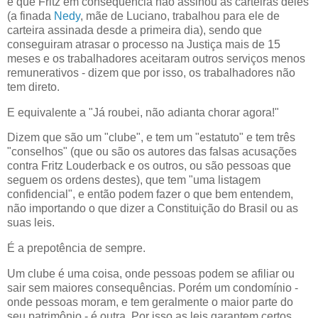
e que Fritz em consequência não assinou as carteiras deles
(a finada
Nedy
, mãe de Luciano, trabalhou para ele de
carteira assinada desde a primeira dia), sendo que
conseguiram atrasar o processo na Justiça mais de 15
meses e os trabalhadores aceitaram outros serviços menos
remunerativos - dizem que por isso, os trabalhadores não
tem direto.
E equivalente a "Já roubei, não adianta chorar agora!"
Dizem que são um "clube", e tem um "estatuto" e tem três
"conselhos" (que ou são os autores das falsas acusações
contra Fritz Louderback e os outros, ou são pessoas que
seguem os ordens destes), que tem "uma listagem
confidencial", e então podem fazer o que bem entendem,
não importando o que dizer a Constituição do Brasil ou as
suas leis.
É a prepotência de sempre.
Um clube é uma coisa, onde pessoas podem se afiliar ou
sair sem maiores consequências. Porém um condomínio -
onde pessoas moram, e tem geralmente o maior parte do
seu patrimônio - é outra. Por isso as leis garantem certos