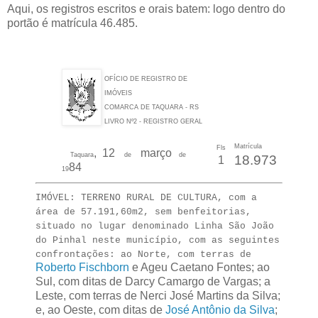
Aqui, os registros escritos e orais batem: logo dentro do
portão é matrícula 46.485.
OFÍCIO DE REGISTRO DE
IMÓVEIS
COMARCA DE TAQUARA - RS
LIVRO Nº2 - REGISTRO GERAL
Matrícula
Fls
, 12
março
Taquara
de
de
18.973
1
84
19
IMÓVEL: TERRENO RURAL DE CULTURA, com a
área de 57.191,60m2, sem benfeitorias,
situado no lugar denominado Linha São João
do Pinhal neste município, com as seguintes
confrontações: ao Norte, com terras de
Roberto Fischborn
e Ageu Caetano Fontes; ao
Sul, com ditas de Darcy Camargo de Vargas; a
Leste, com terras de Nerci José Martins da Silva;
e, ao Oeste, com ditas de
José Antônio da Silva
;