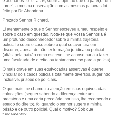
é acertar os "o" e "a". E, sobre a opinião que eu pareço "um
lorde", a mesma observação com as mesmas palavras foi
feito por Dr. Abobrinha.
Prezado Senhor Richard,
Li atentamente o que o Senhor escreveu a meu respeito e
sobre o caso em questão. Nota-se que Vossa Senhoria é
um profundo desconhecedor sobre a minha trajetória
policial e sobre o caso sobre o qual se aventura em
discorrer, apesar de não ter formação jurídica ou policial
(aliás, pela paixão como escreve, lhe aconselharia a fazer
uma faculdade de direito, ou tentar concurso para a polícia).
O mais grave em suas equivocadas assertivas é querer
vincular dois casos policiais totalmente diversos, sugerindo,
inclusive, prisões de policiais.
O que mais me chamou a atenção em suas equivocadas
colocações (sequer sabendo a diferença entre um
precatório e uma carta precatória, por isso, lhe recomendo o
estudo do direito), foi quando o senhor sugere a minha
prisão e de outro policial. Qual o motivo? Sob que
fundamento?